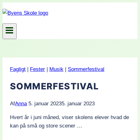
Fortsæt
til
indhold
Fagligt
|
Fester
|
Musik
|
Sommerfestival
SOMMERFESTIVAL
Af
Anna
5. januar 2023
5. januar 2023
Hvert år i juni måned, viser skolens elever hvad de
kan på små og store scener …