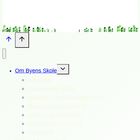
Skift
Om Byens Skole
undermenu
Afdelinger
Pædagogisk afsæt
Inklusion / specialundervisning
Skole-hjem-samarbejde
Hvad er en Lilleskole?
Byens Skoles historie
Bestyrelse