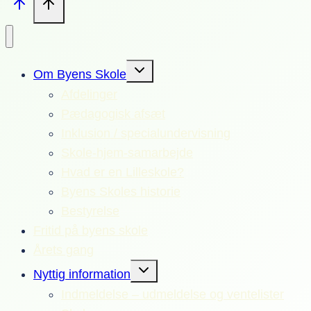
Skift
Om Byens Skole
undermenu
Afdelinger
Pædagogisk afsæt
Inklusion / specialundervisning
Skole-hjem-samarbejde
Hvad er en Lilleskole?
Byens Skoles historie
Bestyrelse
Fritid på byens skole
Årets gang
Skift
Nyttig information
undermenu
Indmeldelse – udmeldelse og ventelister